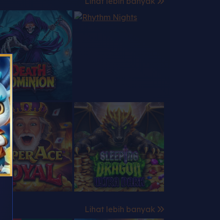
Lihat lebih banyak
Lihat lebih banyak