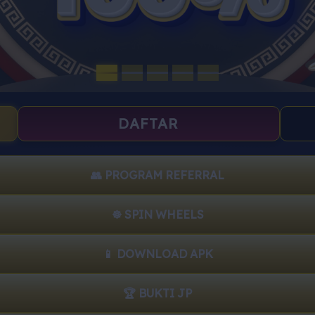
DAFTAR
👥 PROGRAM REFERRAL
☸️ SPIN WHEELS
📱 DOWNLOAD APK
🏆 BUKTI JP