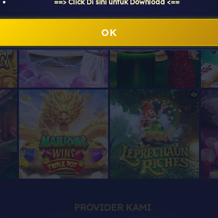
==> Click Di sini untuk Download <==
OK
PROVIDER KAMI