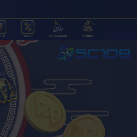
ADE
PROMO
MEGAGACOR
ANUBIS