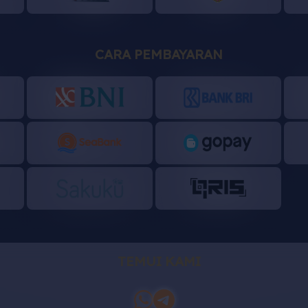
CARA PEMBAYARAN
TEMUI KAMI