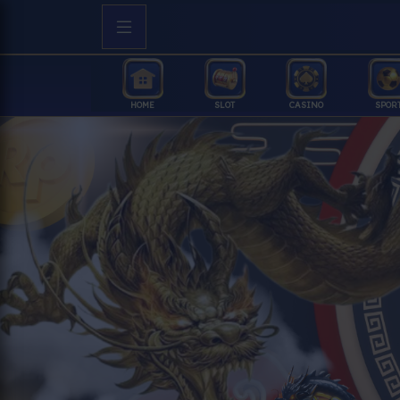
HOME
SLOT
CASINO
SPOR