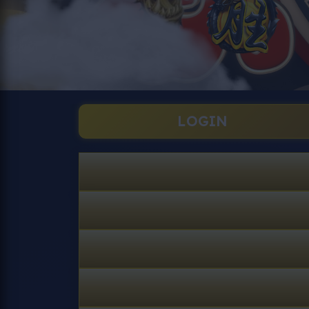
LOGIN