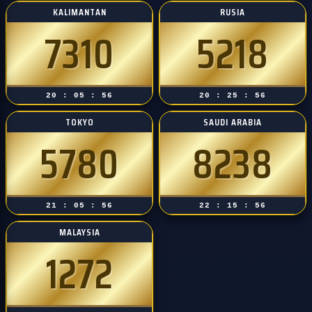
KALIMANTAN
RUSIA
7310
5218
20 : 05 : 56
20 : 25 : 56
TOKYO
SAUDI ARABIA
5780
8238
21 : 05 : 56
22 : 15 : 56
MALAYSIA
1272