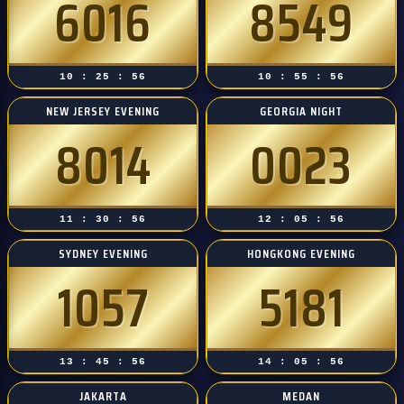
6016
8549
10 : 25 : 56
10 : 55 : 56
NEW JERSEY EVENING
GEORGIA NIGHT
8014
0023
11 : 30 : 56
12 : 05 : 56
SYDNEY EVENING
HONGKONG EVENING
1057
5181
13 : 45 : 56
14 : 05 : 56
JAKARTA
MEDAN