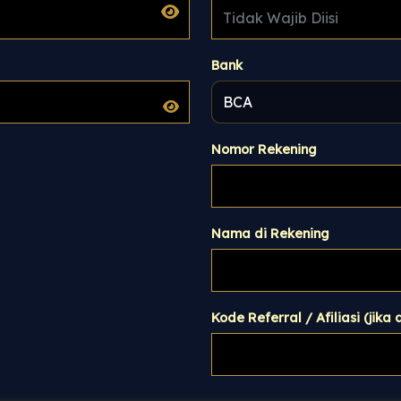
Bank
Nomor Rekening
Nama di Rekening
Kode Referral / Afiliasi (jika