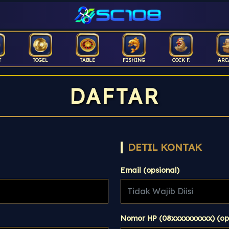
T
TOGEL
TABLE
FISHING
COCK F.
ARC
DAFTAR
DETIL KONTAK
Email (opsional)
Nomor HP (08xxxxxxxxxx) (op