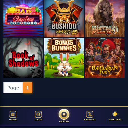
Page
1
HOME
LOGIN
PROMOSI
LIVE CHAT
DAFTAR