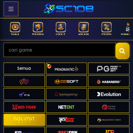
FISHING
COCK F.
ARCADE
PROMO
MEGAGACOR
ANUB
Semua