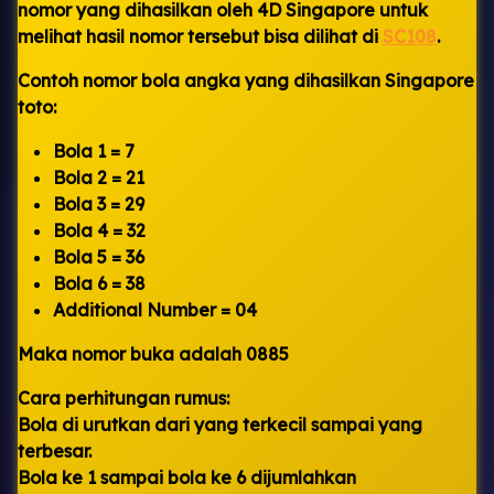
nomor yang dihasilkan oleh 4D Singapore untuk
melihat hasil nomor tersebut bisa dilihat di
SC108
.
Contoh nomor bola angka yang dihasilkan Singapore
toto:
Bola 1 = 7
Bola 2 = 21
Bola 3 = 29
Bola 4 = 32
Bola 5 = 36
Bola 6 = 38
Additional Number = 04
Maka nomor buka adalah
0885
Cara perhitungan rumus:
Bola di urutkan dari yang terkecil sampai yang
terbesar.
Bola ke 1 sampai bola ke 6 dijumlahkan