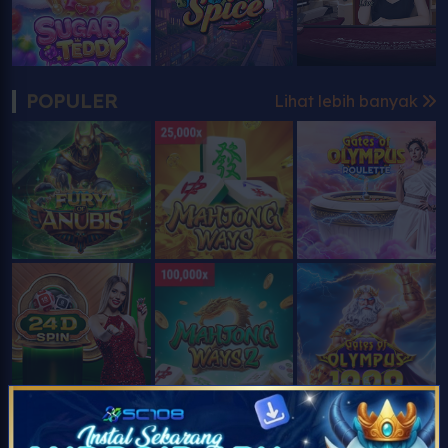
POPULER
Lihat lebih banyak