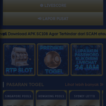
⚽️ LIVESCORE
📢 LAPOR PUSAT
oad APK SC108 Agar Terhindar dari SCAM atau Penipuan 
PASARAN TOGEL
Lihat lebih banyak
SINGAPORE POOLS
HONGKONG POOLS
SYDNEY LOTTO