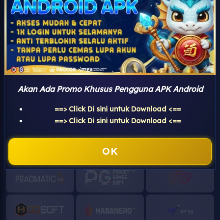
Akan Ada Promo Khusus Pengguna APK Android
==> Click Di sini untuk Download <==
==> Click Di sini untuk Download <==
PROVIDER KAMI
OK