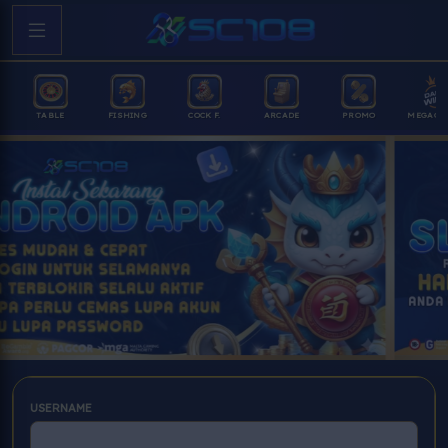
FISHING
COCK F.
ARCADE
PROMO
MEGAGACOR
ANUB
USERNAME