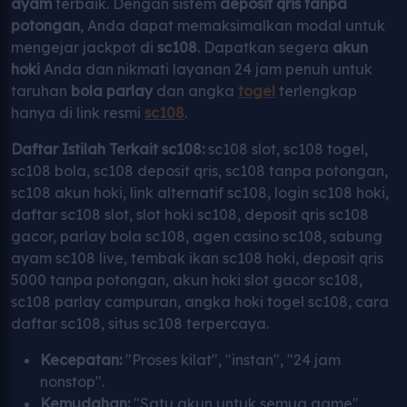
ayam
terbaik. Dengan sistem
deposit qris tanpa
potongan
, Anda dapat memaksimalkan modal untuk
mengejar jackpot di
sc108
. Dapatkan segera
akun
hoki
Anda dan nikmati layanan 24 jam penuh untuk
taruhan
bola parlay
dan angka
togel
terlengkap
hanya di link resmi
sc108
.
Daftar Istilah Terkait sc108:
sc108 slot, sc108 togel,
sc108 bola, sc108 deposit qris, sc108 tanpa potongan,
sc108 akun hoki, link alternatif sc108, login sc108 hoki,
daftar sc108 slot, slot hoki sc108, deposit qris sc108
gacor, parlay bola sc108, agen casino sc108, sabung
ayam sc108 live, tembak ikan sc108 hoki, deposit qris
5000 tanpa potongan, akun hoki slot gacor sc108,
sc108 parlay campuran, angka hoki togel sc108, cara
daftar sc108, situs sc108 terpercaya.
Kecepatan:
"Proses kilat", "instan", "24 jam
nonstop".
Kemudahan:
"Satu akun untuk semua game",