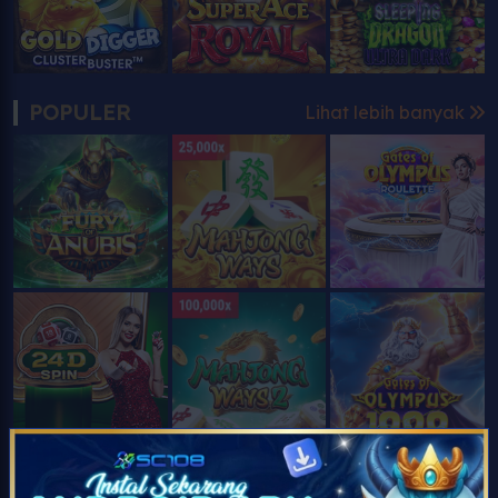
POPULER
Lihat lebih banyak