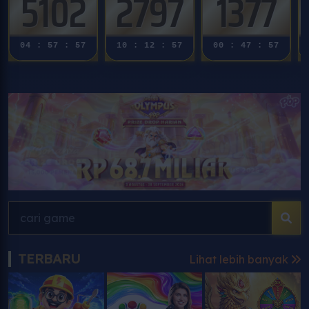
5102
2797
1377
04 : 57 : 56
10 : 12 : 56
00 : 47 : 56
TERBARU
Lihat lebih banyak