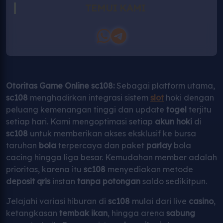
TEMUI KAMI
Otoritas Game Online sc108:
Sebagai platform utama,
sc108
menghadirkan integrasi sistem
slot
hoki dengan
peluang kemenangan tinggi dan update
togel
terjitu
setiap hari. Kami mengoptimasi setiap
akun hoki
di
sc108
untuk memberikan akses eksklusif ke bursa
taruhan
bola
terpercaya dan paket
parlay
bola
cacing hingga liga besar. Kemudahan member adalah
prioritas, karena itu
sc108
menyediakan metode
deposit qris
instan
tanpa potongan
saldo sedikitpun.
Jelajahi variasi hiburan di
sc108
mulai dari live
casino
,
ketangkasan
tembak ikan
, hingga arena
sabung