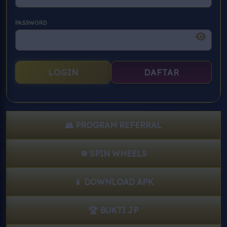
PASSWORD
LOGIN
DAFTAR
👥 PROGRAM REFERRAL
☸️ SPIN WHEELS
📱 DOWNLOAD APK
🏆 BUKTI JP