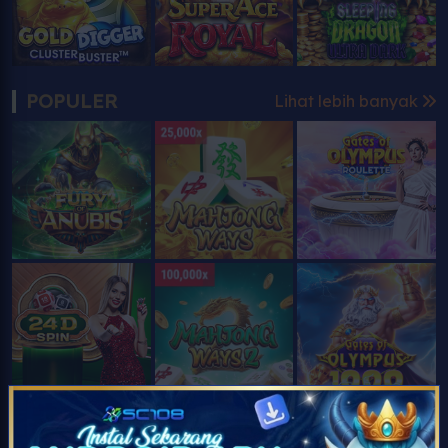
POPULER
Lihat lebih banyak