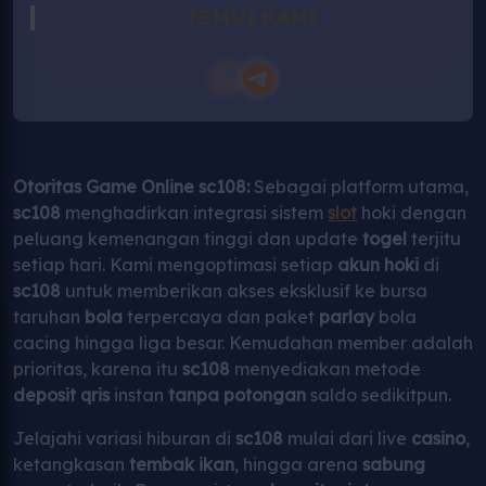
TEMUI KAMI
Otoritas Game Online sc108:
Sebagai platform utama,
sc108
menghadirkan integrasi sistem
slot
hoki dengan
peluang kemenangan tinggi dan update
togel
terjitu
setiap hari. Kami mengoptimasi setiap
akun hoki
di
sc108
untuk memberikan akses eksklusif ke bursa
taruhan
bola
terpercaya dan paket
parlay
bola
cacing hingga liga besar. Kemudahan member adalah
prioritas, karena itu
sc108
menyediakan metode
deposit qris
instan
tanpa potongan
saldo sedikitpun.
Jelajahi variasi hiburan di
sc108
mulai dari live
casino
,
ketangkasan
tembak ikan
, hingga arena
sabung