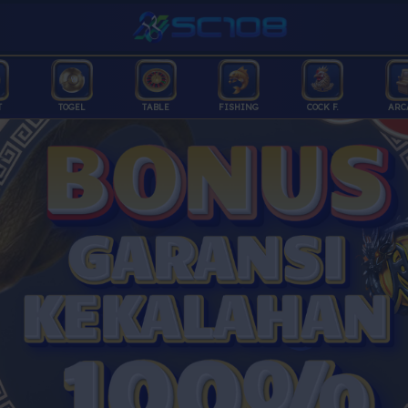
T
TOGEL
TABLE
FISHING
COCK F.
ARC