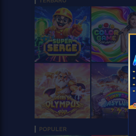
TERBARU
POPULER