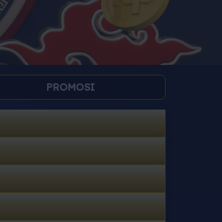
PROMOSI