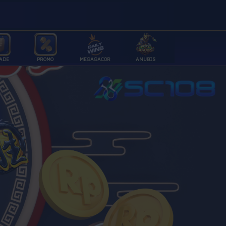
ADE
PROMO
MEGAGACOR
ANUBIS