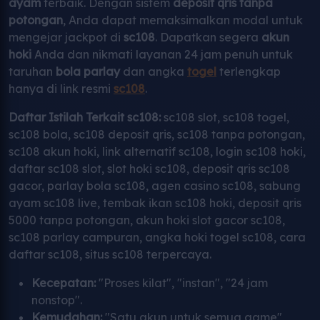
ayam
terbaik. Dengan sistem
deposit qris tanpa
potongan
, Anda dapat memaksimalkan modal untuk
mengejar jackpot di
sc108
. Dapatkan segera
akun
hoki
Anda dan nikmati layanan 24 jam penuh untuk
taruhan
bola parlay
dan angka
togel
terlengkap
hanya di link resmi
sc108
.
Daftar Istilah Terkait sc108:
sc108 slot, sc108 togel,
sc108 bola, sc108 deposit qris, sc108 tanpa potongan,
sc108 akun hoki, link alternatif sc108, login sc108 hoki,
daftar sc108 slot, slot hoki sc108, deposit qris sc108
gacor, parlay bola sc108, agen casino sc108, sabung
ayam sc108 live, tembak ikan sc108 hoki, deposit qris
5000 tanpa potongan, akun hoki slot gacor sc108,
sc108 parlay campuran, angka hoki togel sc108, cara
daftar sc108, situs sc108 terpercaya.
Kecepatan:
"Proses kilat", "instan", "24 jam
nonstop".
Kemudahan:
"Satu akun untuk semua game",