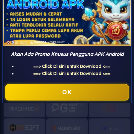
Akan Ada Promo Khusus Pengguna APK Android
==> Click Di sini untuk Download <==
==> Click Di sini untuk Download <==
PROVIDER KAMI
OK