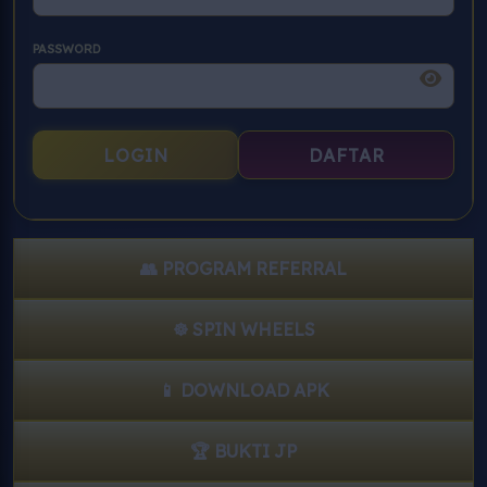
PASSWORD
LOGIN
DAFTAR
👥 PROGRAM REFERRAL
☸️ SPIN WHEELS
📱 DOWNLOAD APK
🏆 BUKTI JP