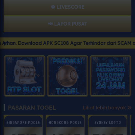
⚽️ LIVESCORE
📢 LAPOR PUSAT
wnload APK SC108 Agar Terhindar dari SCAM atau Penipu
PASARAN TOGEL
Lihat lebih banyak
SINGAPORE POOLS
HONGKONG POOLS
SYDNEY LOTTO