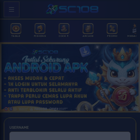
FISHING
COCK F.
ARCADE
PROMO
MEGAGACOR
ANUB
USERNAME