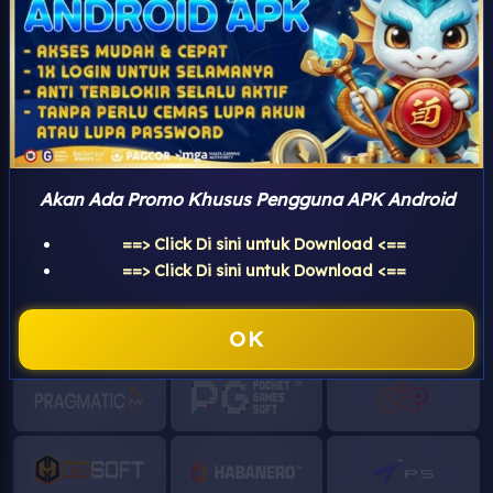
Akan Ada Promo Khusus Pengguna APK Android
==> Click Di sini untuk Download <==
==> Click Di sini untuk Download <==
PROVIDER KAMI
OK